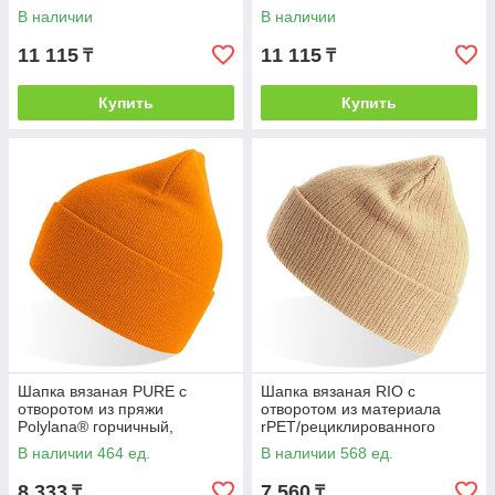
В наличии
В наличии
11 115
11 115
₸
₸
Купить
Купить
Шапка вязаная PURE с
Шапка вязаная RIO с
отворотом из пряжи
отворотом из материала
Polylana® горчичный,
rPET/рециклированного
Жёлтый, -, 254229.03
полиэстера, Бежевый, -,
В наличии 464 ед.
В наличии 568 ед.
254228.28
8 333
7 560
₸
₸