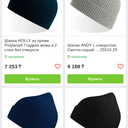
Шапка HOLLY из пряжи
Polylana® Гладкая вязка в 2
Шапка ANDY с отворотом,
слоя без отворота
Светло-серый, -, 25510.29
Универсальная,
В наличии
В наличии
повседневная для города и
7 253
9 188
₸
₸
Купить
Купить