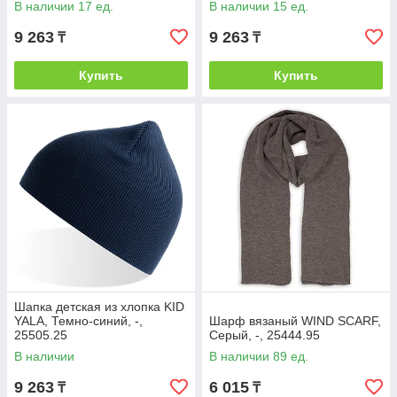
В наличии 17 ед.
В наличии 15 ед.
9 263
9 263
₸
₸
Купить
Купить
Шапка детская из хлопка KID
YALA, Темно-синий, -,
Шарф вязаный WIND SCARF,
25505.25
Серый, -, 25444.95
В наличии
В наличии 89 ед.
9 263
6 015
₸
₸