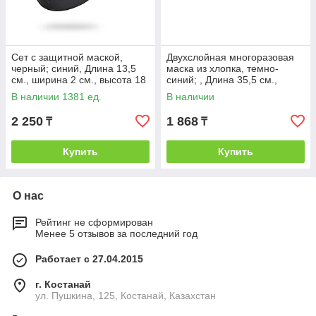
Сет с защитной маской,
Двухслойная многоразовая
черный; синий, Длина 13,5
маска из хлопка, темно-
см., ширина 2 см., высота 18
синий; , Длина 35,5 см.,
см., диаметр 0 см., P265.871
ширина 14,5 см., высота 0,1
В наличии 1381 ед.
В наличии
см.,
2 250
1 868
₸
₸
Купить
Купить
О нас
Рейтинг не сформирован
Менее 5 отзывов за последний год
Работает с 27.04.2015
г. Костанай
ул. Пушкина, 125, Костанай, Казахстан