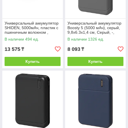
Универсальный аккумулятор
Универсальный аккумулятор
SHIDEN, 5000мАч, пластик с
Boosty 5 (5000 мАч), серый,
пшеничным волокном ,
9,8х6.3х1,4 см, Серый, -,
натуральный, , 346539
37166 29
В наличии 494 ед.
В наличии 1326 ед.
13 575
8 093
₸
₸
Купить
Купить