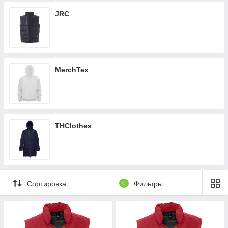
JRC
MerchTex
THClothes
Сортировка
0
Фильтры