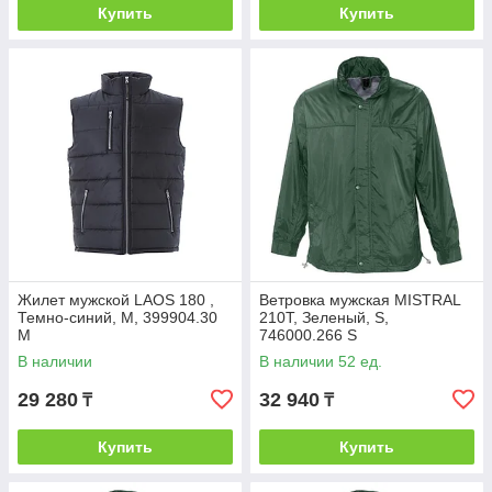
Купить
Купить
Жилет мужской LAOS 180 ,
Ветровка мужская MISTRAL
Темно-синий, M, 399904.30
210T, Зеленый, S,
M
746000.266 S
В наличии
В наличии 52 ед.
29 280
32 940
₸
₸
Купить
Купить