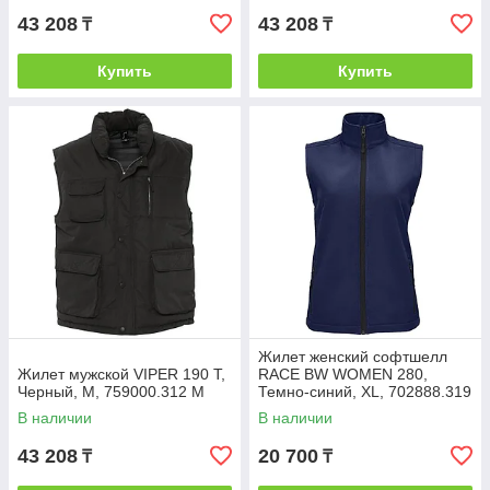
43 208
43 208
₸
₸
Купить
Купить
Жилет женский софтшелл
Жилет мужской VIPER 190 Т,
RACE BW WOMEN 280,
Черный, M, 759000.312 M
Темно-синий, XL, 702888.319
XL
В наличии
В наличии
43 208
20 700
₸
₸