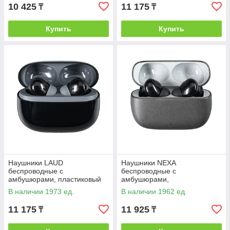
10 425
11 175
₸
₸
Купить
Купить
Наушники LAUD
Наушники NEXA
беспроводные с
беспроводные с
амбушюрами, пластиковый
амбушюрами,
корпус, черные, Черный, -,
металлический корпус,
В наличии 1973 ед.
В наличии 1962 ед.
39301 35
темно-серые, Темно-серый,
-, 39302 30
11 175
11 925
₸
₸