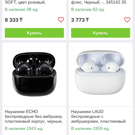
SOFT, цвет розовый,
флис, Черный, -, 345142 35
Розовый, -, 36720 10
В наличии 38 ед.
В наличии 82 ед.
8 333
3 773
₸
₸
Купить
Купить
Наушники ECHO
Наушники LAUD
беспроводные без амбушюр,
беспроводные с
пластиковый корпус, черные,
амбушюрами, пластиковый
Черный, -, 39300 35
корпус, белые, Белый, -,
В наличии 1943 ед.
В наличии 1959 ед.
39301 01