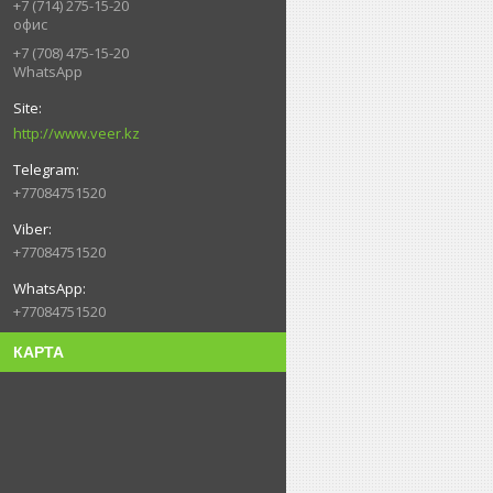
+7 (714) 275-15-20
офис
+7 (708) 475-15-20
WhatsApp
http://www.veer.kz
+77084751520
+77084751520
+77084751520
КАРТА