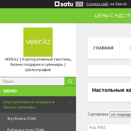
Создать сайт
на Satu.kz
ЦЕНЫ С НДС! 
ГЛАВНАЯ
VEER.kz | Корпоративный текстиль,
бизнес-подарки и сувениры |
Шелкография
Настольные к
Корпоративные подарки и
бизнес сувениры
Футболка STAN
9562
Рубашка поло STAN