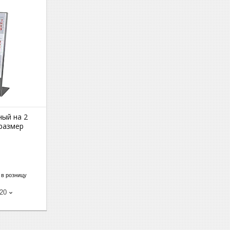
ный на 2
 размер
2
 в розницу
-20