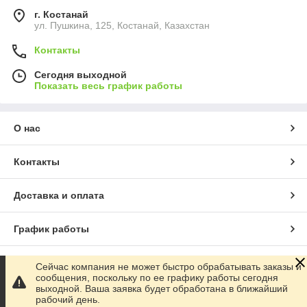
г. Костанай
ул. Пушкина, 125, Костанай, Казахстан
Контакты
Сегодня выходной
Показать весь график работы
О нас
Контакты
Доставка и оплата
График работы
Полная версия сайта
Сейчас компания не может быстро обрабатывать заказы и
сообщения, поскольку по ее графику работы сегодня
выходной. Ваша заявка будет обработана в ближайший
Сайт создан на маркетплейсе
Satu.kz
рабочий день.