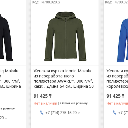
T4700.020.S
T4700.02
iq Makalu
Женская куртка Iqoniq Makalu
Женская ку
о
из переработанного
из перера
 300 г/м²,
полиэстера AWARE™, 300 г/м²,
полиэстера
см., ширина
хаки; , Длина 64 см., ширина 50
королевски
91 425 ₸
91 425 ₸
Нет в наличии
Нет в налич
Оптом и в розницу
 в розницу
+7 (714) 275-15-20
+7 (7
-20