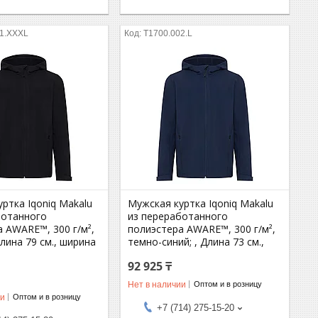
01.XXXL
T1700.002.L
ртка Iqoniq Makalu
Мужская куртка Iqoniq Makalu
ботанного
из переработанного
 AWARE™, 300 г/м²,
полиэстера AWARE™, 300 г/м²,
Длина 79 см., ширина
темно-синий; , Длина 73 см.,
92 925 ₸
Нет в наличии
Оптом и в розницу
ии
Оптом и в розницу
+7 (714) 275-15-20