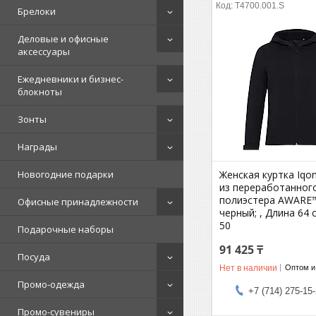
T4700.001.S
Брелоки
Деловые и офисные
аксессуары
Ежедневники и бизнес-
блокноты
Зонты
Награды
Женская куртка Iqon
Новогодние подарки
из переработанног
полиэстера AWARE™,
Офисные принадлежности
черный; , Длина 64 
50
Подарочные наборы
91 425 ₸
Посуда
Нет в наличии
Оптом и
Промо-одежда
+7 (714) 275-15
Промо-сувениры