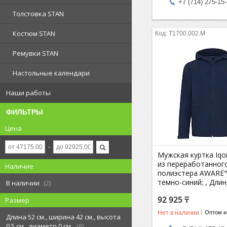
+7 (714) 275-15
Толстовка STAN
Костюм STAN
T1700.002.M
Ремувки STAN
Настольные календари
Наши работы
ФИЛЬТРЫ
Цена
Мужская куртка Iqo
из переработанног
Наличие
полиэстера AWARE™,
темно-синий; , Длин
В наличии
2
92 925 ₸
Размер
Нет в наличии
Оптом и
Длина 52 см., ширина 42 см., высота
0,5 см., диаметр 0 см.
6