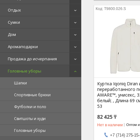
T9800.026.S
Отдых
Сумки
Дом
Аромаподарки
Продажа до исчерпания
Головные уборы
Шапки
Куртка Iqoniq Diran 
переработанного п
AWARE™, унисекс, 32
Спортивные брюки
белый; , Длина 69 с
53
Футболки и поло
82 425 ₸
Свитшоты и худи
Нет в наличии
Оптом и
Головные уборы
+7 (714) 275-15