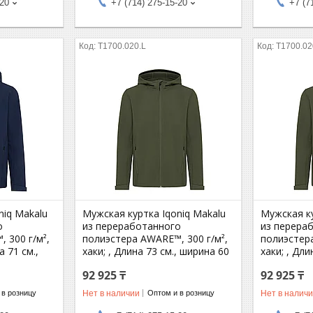
-20
+7 (714) 275-15-20
+7 (7
T1700.020.L
T1700.02
niq Makalu
Мужская куртка Iqoniq Makalu
Мужская ку
о
из переработанного
из перера
 300 г/м²,
полиэстера AWARE™, 300 г/м²,
полиэстера
а 71 см.,
хаки; , Длина 73 см., ширина 60
хаки; , Дли
92 925 ₸
92 925 ₸
Нет в наличии
Нет в налич
 в розницу
Оптом и в розницу