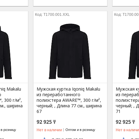
T1700.001.XXL
T1700.0
niq Makalu
Мужская куртка Iqoniq Makalu
Мужская ку
о
из переработанного
из перера
 300 г/м²,
полиэстера AWARE™, 300 г/м²,
полиэстера
см., ширина
черный; , Длина 77 см., ширина
черный; , 
67
71
92 925 ₸
92 925 ₸
Нет в наличии
Нет в налич
 в розницу
Оптом и в розницу