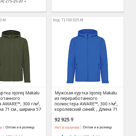
14) 275-15-20
0.M
T1700.025.M
ртка Iqoniq Makalu
Мужская куртка Iqoniq Makalu
ботанного
из переработанного
 AWARE™, 300 г/м²,
полиэстера AWARE™, 300 г/м²,
на 71 см., ширина 57
королевский синий; , Длина 71
92 925 ₸
ии
Нет в наличии
Оптом и в розницу
Оптом и в розницу