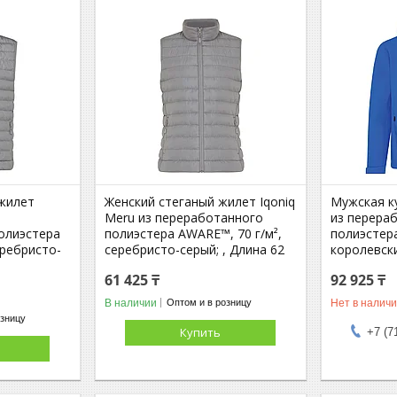
жилет
Женский стеганый жилет Iqoniq
Мужская ку
Meru из переработанного
из перера
олиэстера
полиэстера AWARE™, 70 г/м²,
полиэстера
еребристо-
серебристо-серый; , Длина 62
королевски
61 425 ₸
92 925 ₸
В наличии
Нет в налич
Оптом и в розницу
озницу
Купить
+7 (7