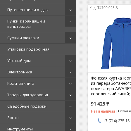
T4700.025.S
Путешествие и отдых
Ручки, карандаши и
канцтовары
Сумки и рюкзаки
Упаковка подарочная
Уютный дом
Электроника
Женская куртка Iqon
из переработанног
Красная книга
полиэстера AWARE™,
королевский синий; 
Товары для здоровья
91 425 ₸
Съедобные подарки
Нет в наличии
Оптом и
Зонты
+7 (714) 275-15
Инструменты