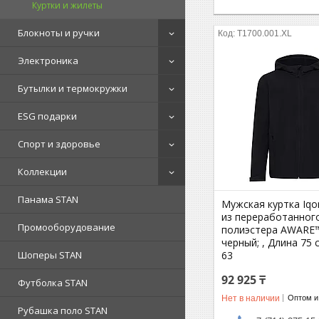
Куртки и жилеты
Блокноты и ручки
T1700.001.XL
Электроника
Бутылки и термокружки
ESG подарки
Спорт и здоровье
Коллекции
Панама STAN
Мужская куртка Iqo
из переработанног
Промооборудование
полиэстера AWARE™,
черный; , Длина 75 
63
Шоперы STAN
92 925 ₸
Футболка STAN
Нет в наличии
Оптом и
Рубашка поло STAN