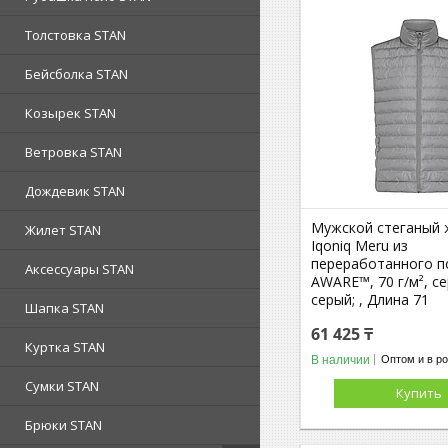
Толстовка STAN
Бейсболка STAN
Козырек STAN
Ветровка STAN
Дождевик STAN
Мужской стеганый 
Жилет STAN
Iqoniq Meru из
переработанного п
Аксессуары STAN
AWARE™, 70 г/м², с
серый; , Длина 71
Шапка STAN
61 425 ₸
Куртка STAN
В наличии
Оптом и в р
Сумки STAN
Купить
Брюки STAN