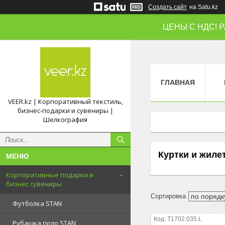
Создать сайт
на Satu.kz
ЦЕНЫ С НДС! 
ГЛАВНАЯ
VEER.kz | Корпоративный текстиль,
бизнес-подарки и сувениры |
Шелкография
Куртки и жиле
Корпоративные подарки и
бизнес сувениры
Футболка STAN
T1702.035.L
Рубашка поло STAN