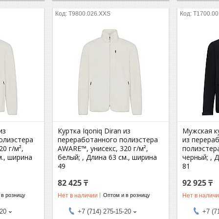
T9800.026.XXS
T1700.00
из
Куртка Iqoniq Diran из
Мужская ку
олиэстера
переработанного полиэстера
из перера
0 г/м²,
AWARE™, унисекс, 320 г/м²,
полиэстера
м., ширина
белый; , Длина 63 см., ширина
черный; , 
49
81
82 425 ₸
92 925 ₸
Нет в наличии
Нет в налич
 в розницу
Оптом и в розницу
-20
+7 (714) 275-15-20
+7 (7