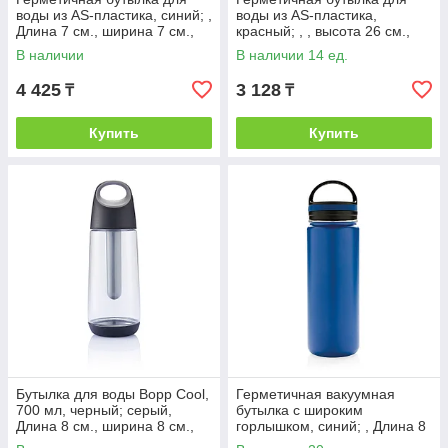
воды из AS-пластика, синий; ,
воды из AS-пластика,
Длина 7 см., ширина 7 см.,
красный; , , высота 26 см.,
высота 26 см., диаметр 6,6
диаметр 6,6 см., P436.874
В наличии
В наличии 14 ед.
4 425
3 128
₸
₸
Купить
Купить
Бутылка для воды Bopp Cool,
Герметичная вакуумная
700 мл, черный; серый,
бутылка с широким
Длина 8 см., ширина 8 см.,
горлышком, синий; , Длина 8
высота 25 см., диаметр 8 см.,
см., ширина 8 см., высота 25