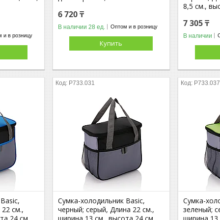
8,5 см., вы
6 720 ₸
7 305 ₸
В наличии 28 ед.
Оптом и в розницу
В наличии
 и в розницу
Купить
P733.031
P733.03
Basic,
Сумка-холодильник Basic,
Сумка-холо
 22 см.,
черный; серый, Длина 22 см.,
зеленый; с
та 24 см.,
ширина 13 см., высота 24 см.,
ширина 13 