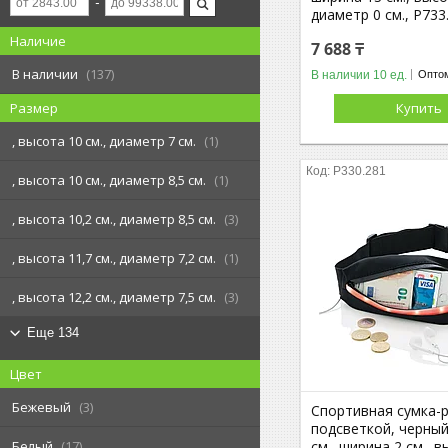
диаметр 0 см., P733
Наличие
7 688 ₸
В наличии
137
В наличии 10 ед.
Оптом
Купить
Размер
, высота 10 см., диаметр 7 см.
1
P330.281
, высота 10 см., диаметр 8,5 см.
1
, высота 10,2 см., диаметр 8,5 см.
3
, высота 11,7 см., диаметр 7,2 см.
1
, высота 12,2 см., диаметр 7,5 см.
3
Еще 134
Цвет
Бежевый
3
Спортивная сумка-
подсветкой, черный;
см., ширина 2 см., 
Белый
17