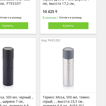
см., P733.037
см., высота 17,2 см.,
10 425 ₸
В наличии
Оптом и в розницу
Оптом и в розницу
Купить
Купить
1
P433.202
a, 500 мл, черный; ,
Термос Mosa, 500 мл, темно-
., ширина 7 см.,
серый; , , высота 23,5 см.,
5 см., диаметр 6,9
диаметр 6,9 см., P433.202