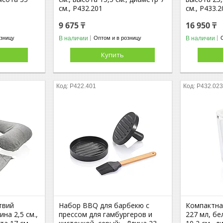
см., P432.201
см., P433.2
9 675 ₸
16 950 ₸
В наличии
В наличии
озницу
Оптом и в розницу
Купить
P422.401
P432.02
твий
Набор BBQ для барбекю с
Компактна
ина 2,5 см.,
прессом для гамбургеров и
227 мл, бе