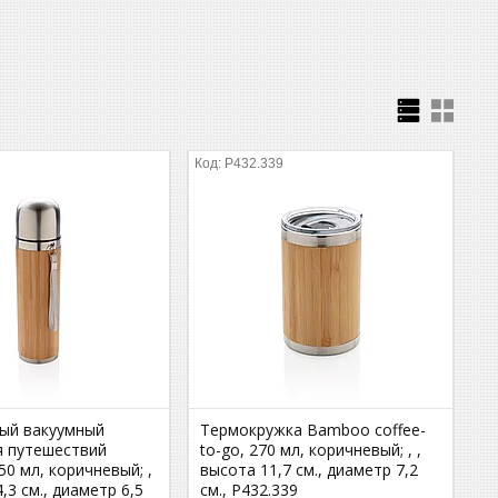
9
P432.339
ый вакуумный
Термокружка Bamboo coffee-
я путешествий
to-go, 270 мл, коричневый; , ,
0 мл, коричневый; ,
высота 11,7 см., диаметр 7,2
4,3 см., диаметр 6,5
см., P432.339