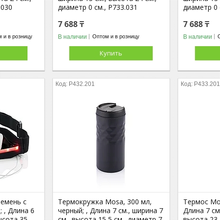
.030
диаметр 0 см., P733.031
диаметр 0 
7 688 ₸
7 688 ₸
В наличии
В наличии
 и в розницу
Оптом и в розницу
Купить
P432.201
P433.20
ремень с
Термокружка Mosa, 300 мл,
Термос Mos
 , Длина 6
черный; , Длина 7 см., ширина 7
Длина 7 см
высота 35
см., высота 15,5 см., диаметр 7
высота 23,