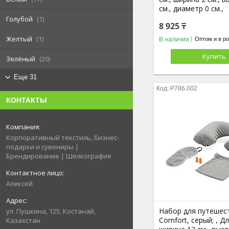
см., диаметр 0 см.,
Голубой
1
8 925 ₸
Желтый
1
В наличии
Оптом и в р
Купить
Зелёный
20
Еще 31
P786.002
КОНТАКТЫ
Корпоративный текстиль, бизнес-
подарки и сувениры |
Брендирование | Шелкография
Алексей
Набор для путешес
ул. Пушкина, 125, Костанай,
Comfort, серый; , Дл
Казахстан