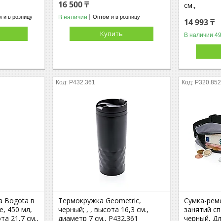
16 500 ₸
см.,
В наличии
 и в розницу
Оптом и в розницу
14 993 ₸
Купить
В наличии 49
P432.361
P320.85
а Bogota в
Термокружка Geometric,
Сумка-рем
, 450 мл,
черный; , , высота 16,3 см.,
занятий сп
та 21,7 см.,
диаметр 7 см., P432.361
черный, Дл