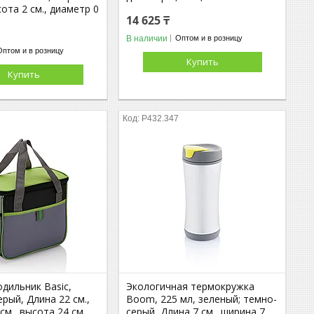
сота 2 см., диаметр 0
14 625 ₸
В наличии
Оптом и в розницу
Оптом и в розницу
Купить
Купить
7
P432.347
дильник Basic,
Экологичная термокружка
ерый, Длина 22 см.,
Boom, 225 мл, зеленый; темно-
см., высота 24 см.,
серый, Длина 7 см., ширина 7