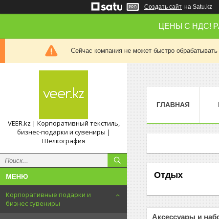
Создать сайт
на Satu.kz
ЦЕНЫ С НДС! 
Сейчас компания не может быстро обрабатывать 
ГЛАВНАЯ
VEER.kz | Корпоративный текстиль,
бизнес-подарки и сувениры |
Шелкография
Отдых
Корпоративные подарки и
бизнес сувениры
Аксессуары и наб