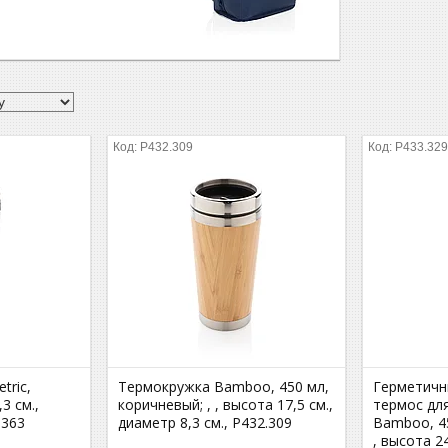
P432.309
P433.32
tric,
Термокружка Bamboo, 450 мл,
Герметичн
,3 см.,
коричневый; , , высота 17,5 см.,
термос дл
.363
диаметр 8,3 см., P432.309
Bamboo, 45
, высота 2