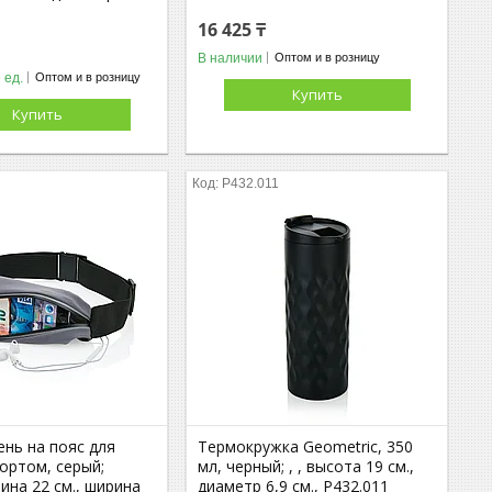
16 425 ₸
В наличии
Оптом и в розницу
 ед.
Оптом и в розницу
Купить
Купить
2
P432.011
ень на пояс для
Термокружка Geometric, 350
ортом, серый;
мл, черный; , , высота 19 см.,
ина 22 см., ширина
диаметр 6,9 см., P432.011