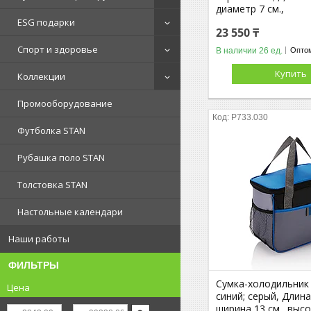
диаметр 7 см.,
ESG подарки
23 550 ₸
Спорт и здоровье
В наличии 26 ед.
Оптом
Купить
Коллекции
Промооборудование
P733.030
Футболка STAN
Рубашка поло STAN
Толстовка STAN
Настольные календари
Наши работы
ФИЛЬТРЫ
Сумка-холодильник 
Цена
синий; серый, Длина
ширина 13 см., высо