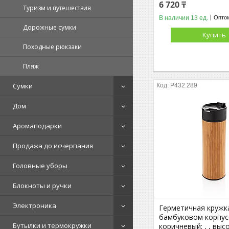
6 720 ₸
Туризм и путешествия
В наличии 13 ед.
Оптом
Дорожные сумки
Купить
Походные рюкзаки
Пляж
Сумки
P432.289
Дом
Аромаподарки
Продажа до исчерпания
Головные уборы
Блокноты и ручки
Электроника
Герметичная кружк
бамбуковом корпусе
Бутылки и термокружки
коричневый; , , высо