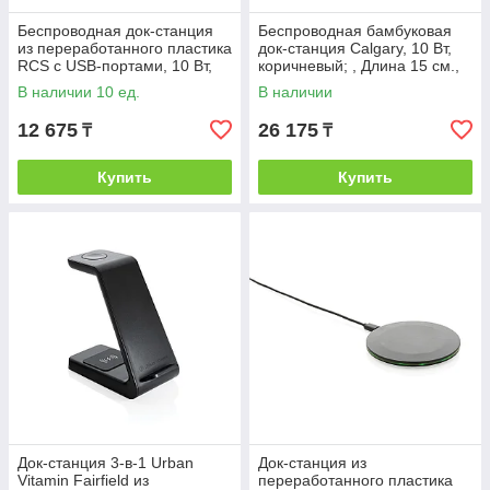
Беспроводная док-станция
Беспроводная бамбуковая
из переработанного пластика
док-станция Calgary, 10 Вт,
RCS с USB-портами, 10 Вт,
коричневый; , Длина 15 см.,
белый; , Длина 8,5 см.,
ширина 7,2 см., высота 11,2
В наличии 10 ед.
В наличии
ширина
12 675
26 175
₸
₸
Купить
Купить
Док-станция 3-в-1 Urban
Док-станция из
Vitamin Fairfield из
переработанного пластика