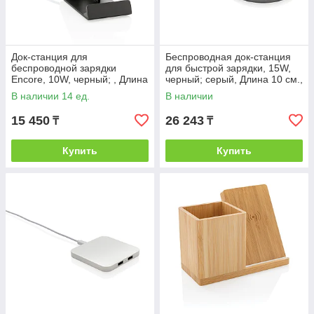
Док-станция для
Беспроводная док-станция
беспроводной зарядки
для быстрой зарядки, 15W,
Encore, 10W, черный; , Длина
черный; серый, Длина 10 см.,
7 см., ширина 8 см., высота 9
ширина 10 см., высота 0,6
В наличии 14 ед.
В наличии
см., диаметр 0
см.,
15 450
26 243
₸
₸
Купить
Купить