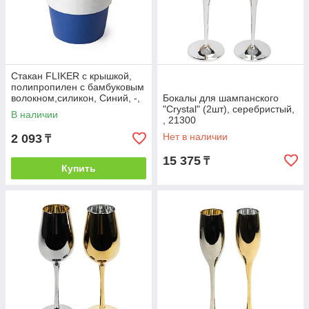
Стакан FLIKER с крышкой,
полипропилен с бамбуковым
волокном,силикон, Синий, -,
Бокалы для шампанского
346376 24
"Crystal" (2шт), серебристый,
В наличии
, 21300
Нет в наличии
2 093
₸
15 375
₸
Купить