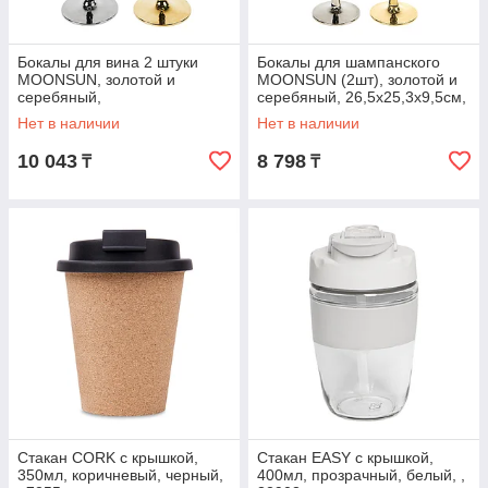
Бокалы для вина 2 штуки
Бокалы для шампанского
MOONSUN, золотой и
MOONSUN (2шт), золотой и
серебяный,
серебяный, 26,5х25,3х9,5см,
22,5х24,8х11,9см, стекло,
стекло, серебристый,
Нет в наличии
Нет в наличии
серебристый, золотистый, ,
золотистый, ,
10 043
8 798
₸
₸
Стакан CORK с крышкой,
Стакан EASY с крышкой,
350мл, коричневый, черный,
400мл, прозрачный, белый, ,