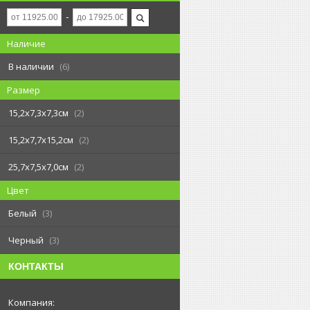
Наличие
В наличии
6
Размер
15,2х7,3х7,3см
2
15,2х7,7х15,2см
2
25,7х7,5х7,0см
2
Цвет
Белый
3
Черный
3
КОНТАКТЫ