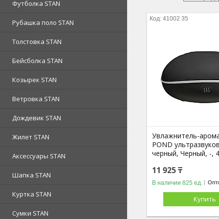
Футболка STAN
41002 35
Рубашка поло STAN
Толстовка STAN
Бейсболка STAN
Козырек STAN
Ветровка STAN
Дождевик STAN
Увлажнитель-аром
Жилет STAN
POND ультразвуков
черный, Черный, -, 
Аксессуары STAN
11 925 ₸
Шапка STAN
В наличии 825 ед.
Опто
Куртка STAN
Купить
Сумки STAN