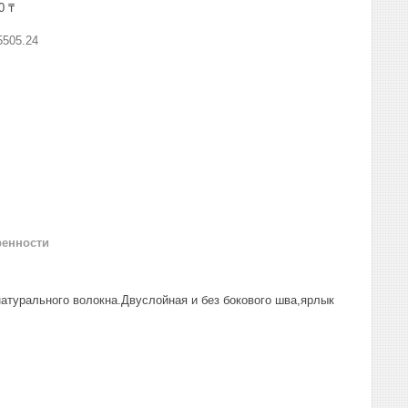
0 ₸
5505.24
ренности
натурального волокна.Двуслойная и без бокового шва,ярлык