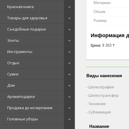
Материал
Красная книга
Объем
Товары для здоровья
Размер
Съедобные подарки
Информация д
Зонты
Цена:
9 263 ₸
Инструменты
Отдых
Сумки
Виды нанесения
Дом
Шелкография
Шелкотрансфер
Аромаподарки
Тиснение
Продажа до исчерпания
Сублимация
Головные уборы