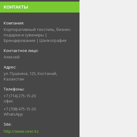
КОНТАКТЫ
Корпоративный текстиль, бизнес-
подарки и сувениры |
Брендирование | Шелкография
Алексей
ул. Пушкина, 125, Костанай,
Казахстан
+7 (714) 275-15-20
офис
+7 (708) 475-15-20
WhatsApp
http://www.veer.kz