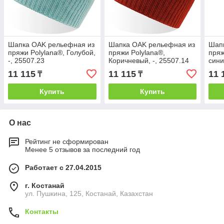
Шапка OAK рельефная из
Шапка OAK рельефная из
Шап
пряжи Polylana®, Голубой,
пряжи Polylana®,
пряж
-, 25507.23
Коричневый, -, 25507.14
сини
11 115
11 115
11 
₸
₸
Купить
Купить
О нас
Рейтинг не сформирован
Менее 5 отзывов за последний год
Работает с 27.04.2015
г. Костанай
ул. Пушкина, 125, Костанай, Казахстан
Контакты