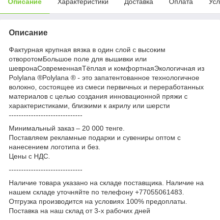
Описание
Характеристики
Доставка
Оплата
Усл
Описание
Фактурная крупная вязка в один слой с высоким
отворотомБольшое поле для вышивки или
шевронаСовременнаяТёплая и комфортнаяЭкологичная из
Polylana ®Polylana ® - это запатентованное технологичное
волокно, состоящее из смеси первичных и переработанных
материалов с целью создания инновационной пряжи с
характеристиками, близкими к акрилу или шерсти
------------------------------
Минимальный заказ – 20 000 тенге.
Поставляем рекламные подарки и сувениры оптом с
нанесением логотипа и без.
Цены с НДС.
------------------------------
Наличие товара указано на складе поставщика. Наличие на
нашем складе уточняйте по телефону +77055061483.
Отгрузка производится на условиях 100% предоплаты.
Поставка на наш склад от 3-x рабочих дней