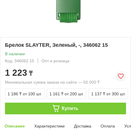
Брелок SLAYTER, Зеленый, -, 346062 15
В наличии
Код: 346062 15
Опт и розница
1 223
₸
Минимальная сумма заказа на сайте — 50 000 ₸
1 186 ₸
от 100 шт.
1 161 ₸
от 200 шт.
1 137 ₸
от 300 шт.
Купить
Описание
Характеристики
Доставка
Оплата
Усл