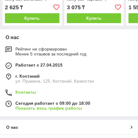
788110.272
25438.35
02
2 625
3 075
1 5
₸
₸
Купить
Купить
О нас
Рейтинг не сформирован
Менее 5 отзывов за последний год
Работает с 27.04.2015
г. Костанай
ул. Пушкина, 125, Костанай, Казахстан
Контакты
Сегодня работает с 09:00 до 18:00
Показать весь график работы
О нас