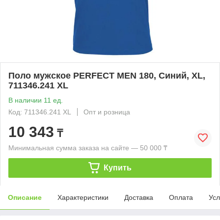
Поло мужское PERFECT MEN 180, Синий, XL,
711346.241 XL
В наличии 11 ед.
Код: 711346.241 XL
Опт и розница
10 343
₸
Минимальная сумма заказа на сайте — 50 000 ₸
Купить
Описание
Характеристики
Доставка
Оплата
Усл