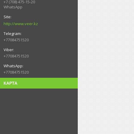
+7 (708) 475-15-20
WhatsApp
http://www.veer.kz
+77084751520
+77084751520
+77084751520
КАРТА