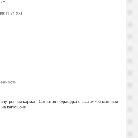
0 ₸
99911.71 2XL
ренности
 внутренний карман. Сетчатая подкладка с застежкой-молнией
и на капюшоне