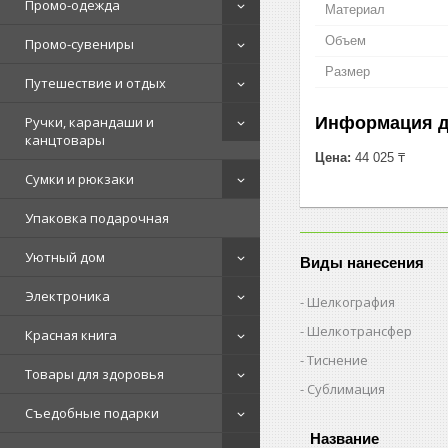
Промо-одежда
Материал
Объем
Промо-сувениры
Размер
Путешествие и отдых
Информация д
Ручки, карандаши и
канцтовары
Цена:
44 025 ₸
Сумки и рюкзаки
Упаковка подарочная
Уютный дом
Виды нанесения
Электроника
Шелкография
Шелкотрансфер
Красная книга
Тиснение
Товары для здоровья
Сублимация
Съедобные подарки