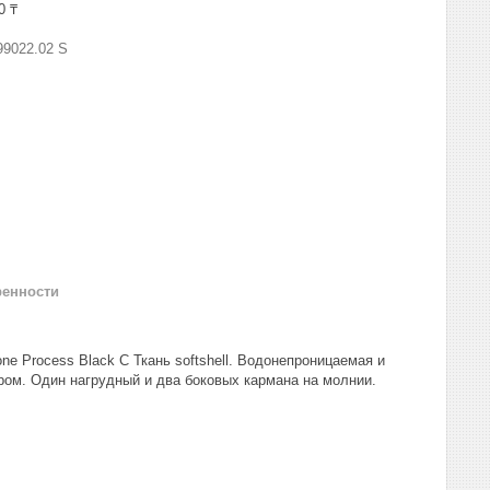
0 ₸
99022.02 S
ренности
one Process Black C Ткань softshell. Водонепроницаемая и
ом. Один нагрудный и два боковых кармана на молнии.