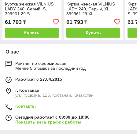
Куртка женская VILNIUS
Куртка женская VILNIUS
Курт
LADY 240, Серый, S,
LADY 240, Серый, XL,
LADY
399961.29 S
399961.29 XL
S, 3
61 793
61 793
61 
₸
₸
Купить
Купить
О нас
Рейтинг не сформирован
Менее 5 отзывов за последний год
Работает с 27.04.2015
г. Костанай
ул. Пушкина, 125, Костанай, Казахстан
Контакты
Сегодня работает с 09:00 до 18:00
Показать весь график работы