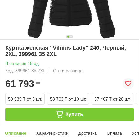
Куртка женская "Vilnius Lady" 240, Черный,
2XL, 399961.35 2XL
В наличии 15 ед.
Код: 399961.35 2XL
Опт и розница
61 793
₸
59 939 ₸
от 5 шт.
58 703 ₸
от 10 шт.
57 467 ₸
от 20 шт.
Купить
Описание
Характеристики
Доставка
Оплата
Усл