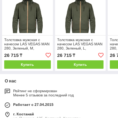
Толстовка мужская с
Толстовка мужская с
Толс
начесом LAS VEGAS MAN
начесом LAS VEGAS MAN
нач
280, Зеленый, M,
280, Зеленый, L,
280,
399933.17 M
399933.17 L
3999
26 715
26 715
26 
₸
₸
Купить
Купить
О нас
Рейтинг не сформирован
Менее 5 отзывов за последний год
Работает с 27.04.2015
г. Костанай