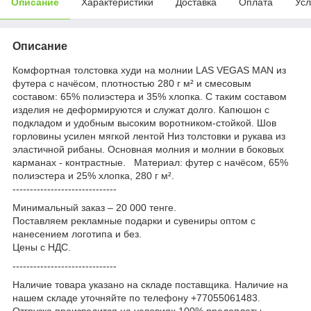
Описание
Характеристики
Доставка
Оплата
Усл
Описание
Комфортная толстовка худи на молнии LAS VEGAS MAN из
футера с начёсом, плотностью 280 г м² и смесовым
составом: 65% полиэстера и 35% хлопка. С таким составом
изделия не деформируются и служат долго. Капюшон с
подкладом и удобным высоким воротником-стойкой. Шов
горловины усилен мягкой лентой Низ толстовки и рукава из
эластичной рибаны. Основная молния и молнии в боковых
карманах - контрастные. Материал: футер с начёсом, 65%
полиэстера и 25% хлопка, 280 г м².
------------------------------
Минимальный заказ – 20 000 тенге.
Поставляем рекламные подарки и сувениры оптом с
нанесением логотипа и без.
Цены с НДС.
------------------------------
Наличие товара указано на складе поставщика. Наличие на
нашем складе уточняйте по телефону +77055061483.
Отгрузка производится на условиях 100% предоплаты.