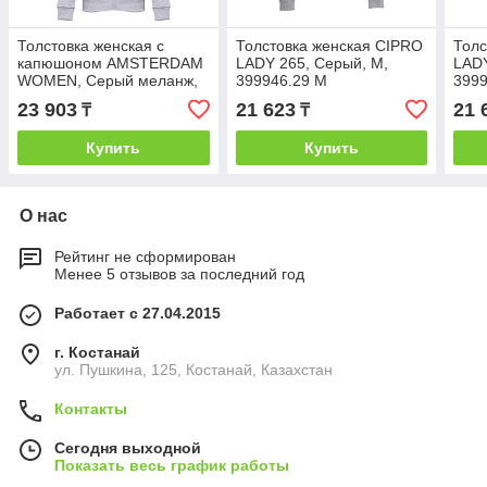
Толстовка женская с
Толстовка женская CIPRO
Толс
капюшоном AMSTERDAM
LADY 265, Серый, M,
LADY
WOMEN, Серый меланж,
399946.29 M
3999
S, 355003.29 S
23 903
21 623
21 
₸
₸
Купить
Купить
О нас
Рейтинг не сформирован
Менее 5 отзывов за последний год
Работает с 27.04.2015
г. Костанай
ул. Пушкина, 125, Костанай, Казахстан
Контакты
Сегодня выходной
Показать весь график работы