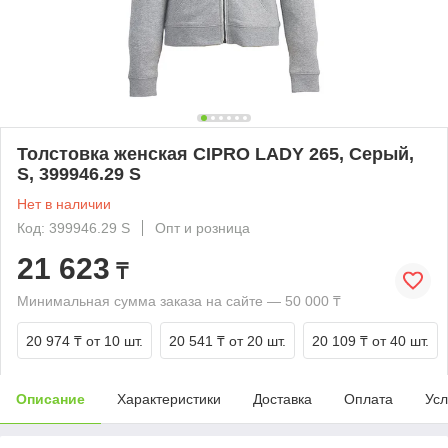
Толстовка женская CIPRO LADY 265, Серый,
S, 399946.29 S
Нет в наличии
Код: 399946.29 S
Опт и розница
21 623
₸
Минимальная сумма заказа на сайте — 50 000 ₸
20 974 ₸
от 10 шт.
20 541 ₸
от 20 шт.
20 109 ₸
от 40 шт.
Описание
Характеристики
Доставка
Оплата
Усл