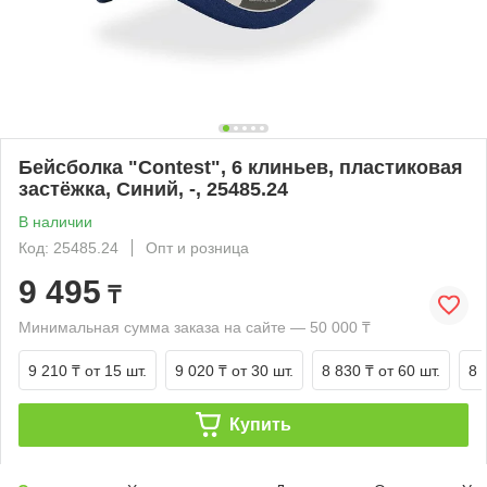
Бейсболка "Contest", 6 клиньев, пластиковая
застёжка, Синий, -, 25485.24
В наличии
Код: 25485.24
Опт и розница
9 495
₸
Минимальная сумма заказа на сайте — 50 000 ₸
9 210 ₸
от 15 шт.
9 020 ₸
от 30 шт.
8 830 ₸
от 60 шт.
8 
Купить