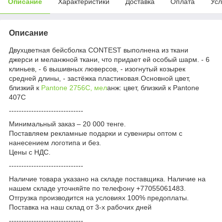
Описание
Характеристики
Доставка
Оплата
Усл
Описание
Двухцветная бейсболка CONTEST выполнена из ткани
джерси и меланжной ткани, что придает ей особый шарм. - 6
клиньев, - 6 вышивных люверсов, - изогнутый козырек
средней длины, - застёжка пластиковая.Основной цвет,
близкий к
Pantone 2756C, мел
анж: цвет, близкий к Pantone
407С
------------------------------
Минимальный заказ – 20 000 тенге.
Поставляем рекламные подарки и сувениры оптом с
нанесением логотипа и без.
Цены с НДС.
------------------------------
Наличие товара указано на складе поставщика. Наличие на
нашем складе уточняйте по телефону +77055061483.
Отгрузка производится на условиях 100% предоплаты.
Поставка на наш склад от 3-x рабочих дней
------------------------------