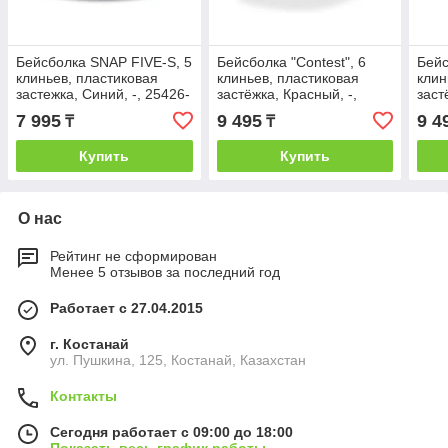
Бейсболка SNAP FIVE-S, 5
Бейсболка "Contest", 6
Бейс
клиньев, пластиковая
клиньев, пластиковая
клин
застежка, Синий, -, 25426-
застёжка, Красный, -,
заст
S.24
25485.13
2548
7 995
9 495
9 4
₸
₸
Купить
Купить
О нас
Рейтинг не сформирован
Менее 5 отзывов за последний год
Работает с 27.04.2015
г. Костанай
ул. Пушкина, 125, Костанай, Казахстан
Контакты
Сегодня работает с 09:00 до 18:00