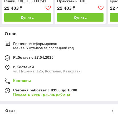
Синий, XXL, 756000.241
Оранжевый, XXL,
Крас
XXL
756000.400 XXL
22 403
22 403
22 
₸
₸
Купить
Купить
О нас
Рейтинг не сформирован
Менее 5 отзывов за последний год
Работает с 27.04.2015
г. Костанай
ул. Пушкина, 125, Костанай, Казахстан
Контакты
Сегодня работает с 09:00 до 18:00
Показать весь график работы
О нас