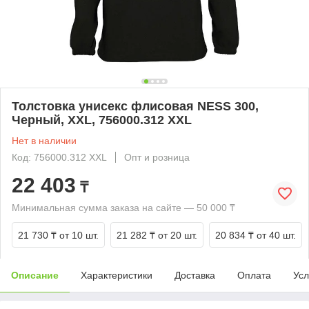
Толстовка унисекс флисовая NESS 300,
Черный, XXL, 756000.312 XXL
Нет в наличии
Код: 756000.312 XXL
Опт и розница
22 403
₸
Минимальная сумма заказа на сайте — 50 000 ₸
21 730 ₸
от 10 шт.
21 282 ₸
от 20 шт.
20 834 ₸
от 40 шт.
Описание
Характеристики
Доставка
Оплата
Усл