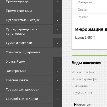
Промо-одежда
Материал
Объем
Промо-сувениры
Размер
Путешествие и отдых
Информация д
Ручки, карандаши и
канцтовары
Цена:
1 650 ₸
Сумки и рюкзаки
Упаковка подарочная
Уютный дом
Виды нанесения
Электроника
Шелкография
Шелкотрансфер
Красная книга
Тиснение
Товары для здоровья
Сублимация
Съедобные подарки