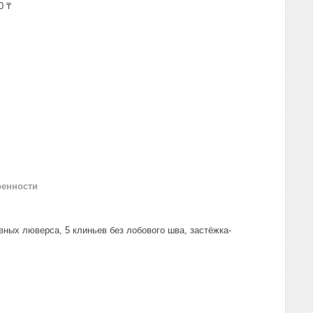
0 ₸
ренности
вных люверса, 5 клиньев без лобового шва, застёжка-