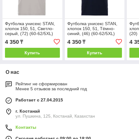
Футболка унисекс STAN,
Футболка унисекс STAN,
Футб
хлопок 150, 51, Светло-
хлопок 150, 51, Тёмно-
хлоп
серый, (72) (60-62/5XL)
синий, (46) (60-62/5XL)
(20)
4 350
4 350
4 3
₸
₸
Купить
Купить
О нас
Рейтинг не сформирован
Менее 5 отзывов за последний год
Работает с 27.04.2015
г. Костанай
ул. Пушкина, 125, Костанай, Казахстан
Контакты
Сегодня работает с 09:00 до 18:00