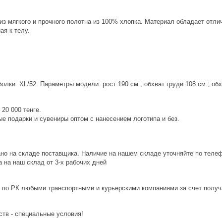
из мягкого и прочного полотна из 100% хлопка. Материал обладает от
ая к телу.
лки: XL/52. Параметры модели: рост 190 см.; обхват груди 108 см.; обх
20 000 тенге.
е подарки и сувениры оптом с нанесением логотипа и без.
ано на складе поставщика. Наличие на нашем складе уточняйте по теле
 на наш склад от 3-x рабочих дней
 по РК любыми транспортными и курьерскими компаниями за счет получ
ств - специальные условия!