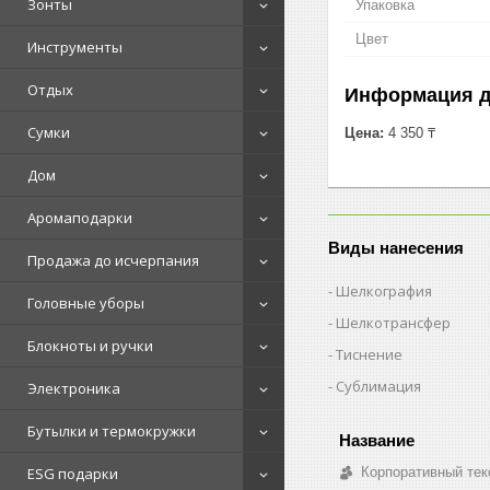
Зонты
Упаковка
Цвет
Инструменты
Отдых
Информация д
Сумки
Цена:
4 350 ₸
Дом
Аромаподарки
Виды нанесения
Продажа до исчерпания
Шелкография
Головные уборы
Шелкотрансфер
Блокноты и ручки
Тиснение
Сублимация
Электроника
Бутылки и термокружки
Корпоративный тек
ESG подарки