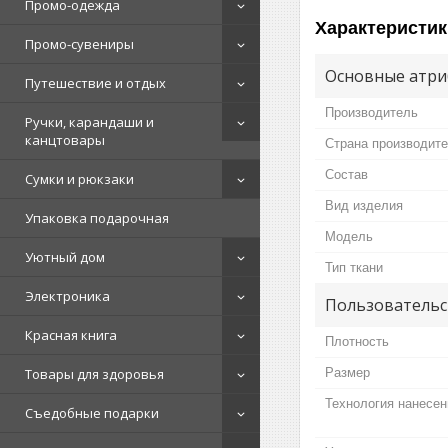
Промо-одежда
Характеристик
Промо-сувениры
Основные атри
Путешествие и отдых
Производитель
Ручки, карандаши и
канцтовары
Страна производит
Состав
Сумки и рюкзаки
Вид изделия
Упаковка подарочная
Мoдель
Уютный дом
Тип ткани
Электроника
Пользовательс
Красная книга
Плотность
Размер
Товары для здоровья
Технология нанесен
Съедобные подарки