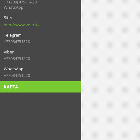
+7 (708) 475-15-20
WhatsApp
http://www.veer.kz
+77084751520
+77084751520
+77084751520
КАРТА