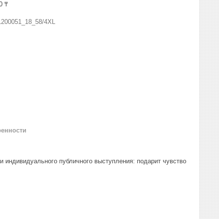
0 ₸
1200051_18_58/4XL
ренности
и индивидуального публичного выступления: подарит чувство