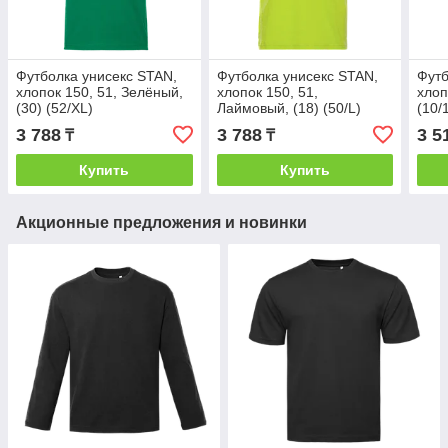
Футболка унисекс STAN,
Футболка унисекс STAN,
Футб
хлопок 150, 51, Зелёный,
хлопок 150, 51,
хлоп
(30) (52/XL)
Лаймовый, (18) (50/L)
(10/
3 788
3 788
3 5
₸
₸
Купить
Купить
Акционные предложения и новинки