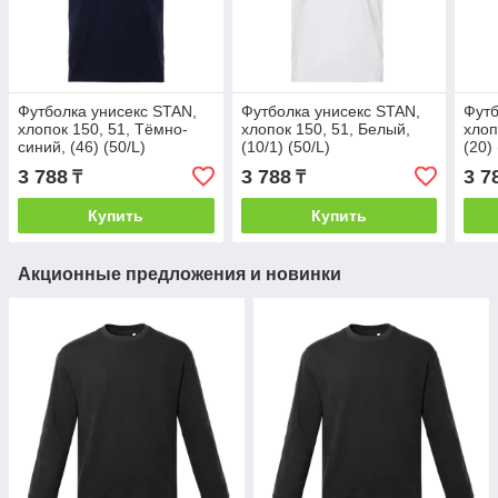
Футболка унисекс STAN,
Футболка унисекс STAN,
Футб
хлопок 150, 51, Тёмно-
хлопок 150, 51, Белый,
хлоп
синий, (46) (50/L)
(10/1) (50/L)
(20)
3 788
3 788
3 7
₸
₸
Купить
Купить
Акционные предложения и новинки