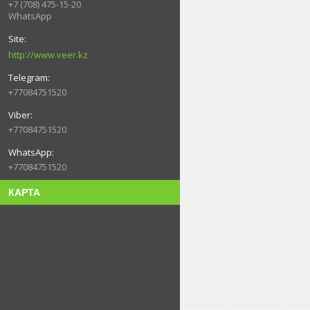
+7 (708) 475-15-20
WhatsApp
http://www.veer.kz
+77084751520
+77084751520
+77084751520
КАРТА