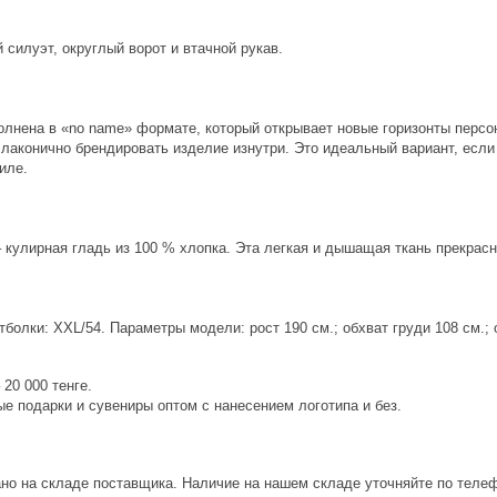
силуэт, округлый ворот и втачной рукав.
полнена в «no name» формате, который открывает новые горизонты персо
лаконично брендировать изделие изнутри. Это идеальный вариант, если
иле.
кулирная гладь из 100 % хлопка. Эта легкая и дышащая ткань прекрасно
болки: XXL/54. Параметры модели: рост 190 см.; обхват груди 108 см.; о
20 000 тенге.
е подарки и сувениры оптом с нанесением логотипа и без.
ано на складе поставщика. Наличие на нашем складе уточняйте по теле