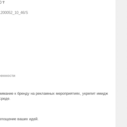
0 ₸
1200052_10_46/S
ренности
нимание к бренду на рекламных мероприятиях, укрепит имидж
среде.
оплощение ваших идей.