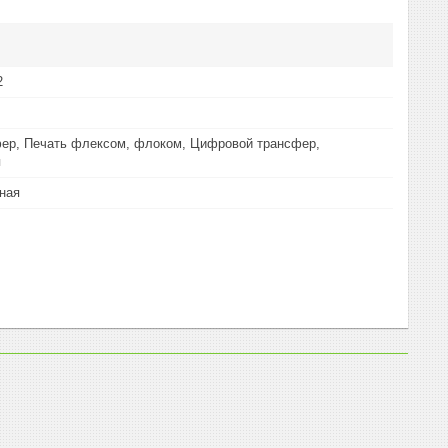
2
ер, Печать флексом, флоком, Цифровой трансфер,
я
ная