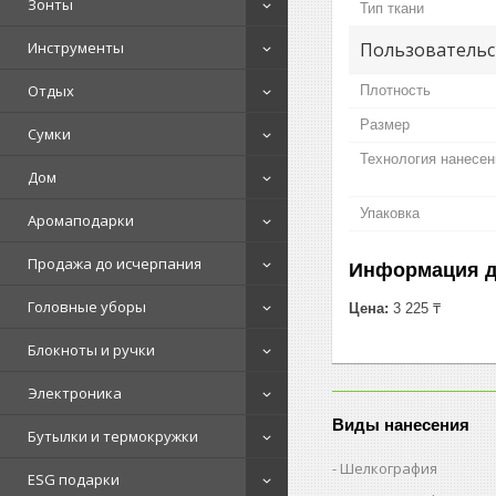
Зонты
Тип ткани
Пользовательс
Инструменты
Отдых
Плотность
Размер
Сумки
Технология нанесен
Дом
Упаковка
Аромаподарки
Продажа до исчерпания
Информация д
Головные уборы
Цена:
3 225 ₸
Блокноты и ручки
Электроника
Виды нанесения
Бутылки и термокружки
Шелкография
ESG подарки