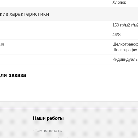
Хлопок
кие характеристики
150 гр/м2 г/м
46/S
ия
Шелкотрансф
Шелкографи
Индивидуаль
ля заказа
Наши работы
Тампопечать