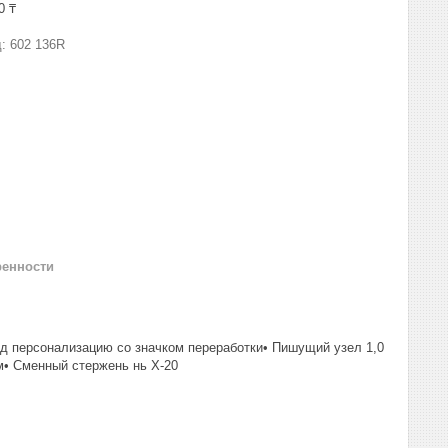
0 ₸
д:
602 136R
ренности
од персонализацию со значком переработки• Пишущий узел 1,0
м• Сменный стержень нь Х-20