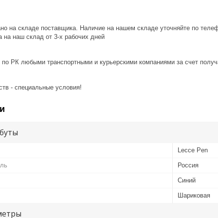
ано на складе поставщика. Наличие на нашем складе уточняйте по теле
 на наш склад от 3-x рабочих дней
 по РК любыми транспортными и курьерскими компаниями за счет получ
ств - специальные условия!
и
буты
Lecce Pen
ель
Россия
Синий
Шариковая
метры