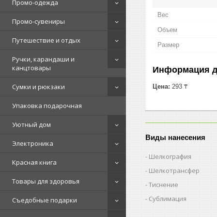
Промо-одежда
Вес
Промо-сувениры
Объем
Путешествие и отдых
Размер
Ручки, карандаши и
канцтовары
Информация д
Сумки и рюкзаки
Цена:
293 ₸
Упаковка подарочная
Уютный дом
Виды нанесения
Электроника
Шелкография
Красная книга
Шелкотрансфер
Товары для здоровья
Тиснение
Сублимация
Съедобные подарки