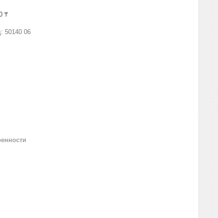
0 ₸
д:
50140 06
ренности