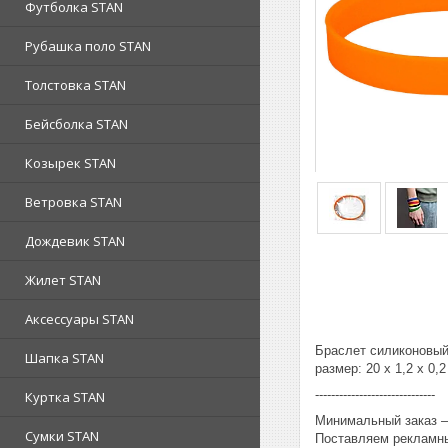
Футболка STAN
Рубашка поло STAN
Толстовка STAN
Бейсболка STAN
Козырек STAN
Ветровка STAN
Дождевик STAN
Жилет STAN
Аксессуары STAN
Браслет силиконовы
Шапка STAN
размер: 20 x 1,2 x 0,
------------------------------
Куртка STAN
Минимальный заказ – 
Сумки STAN
Поставляем рекламны