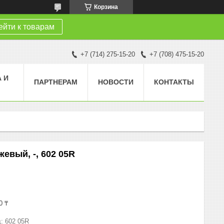
Корзина
йти к товарам
+7 (714) 275-15-20
+7 (708) 475-15-20
 И
ПАРТНЕРАМ
НОВОСТИ
КОНТАКТЫ
евый, -, 602 05R
0 ₸
д:
602 05R