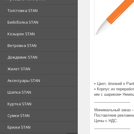
Толстовка STAN
Бейсболка STAN
Козырек STAN
Ветровка STAN
Дождевик STAN
Жилет STAN
Аксессуары STAN
• Цвет, близкий к Pan
• Корпус из перераб
Шапка STAN
мм с шариком• Немец
------------------------------
Куртка STAN
Минимальный заказ – 
Сумки STAN
Поставляем рекламны
Цены с НДС.
Брюки STAN
------------------------------