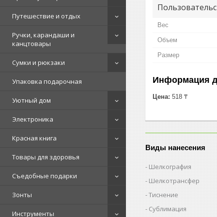
Пользовательс
Путешествие и отдых
Вес
Ручки, карандаши и
Объем
канцтовары
Размер
Сумки и рюкзаки
Информация д
Упаковка подарочная
Цена:
518 ₸
Уютный дом
Электроника
Красная книга
Виды нанесения
Товары для здоровья
Шелкография
Съедобные подарки
Шелкотрансфер
Тиснение
Зонты
Сублимация
Инструменты