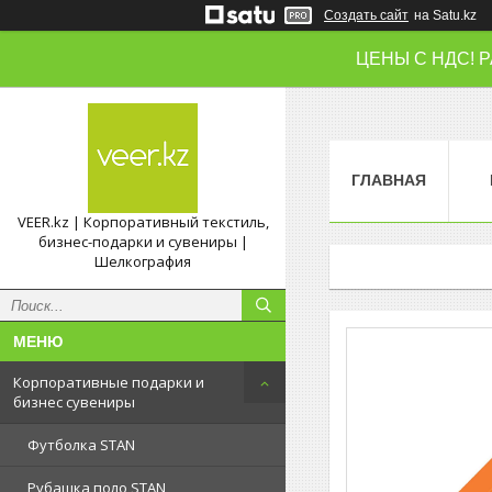
Создать сайт
на Satu.kz
ЦЕНЫ С НДС! 
ГЛАВНАЯ
VEER.kz | Корпоративный текстиль,
бизнес-подарки и сувениры |
Шелкография
Корпоративные подарки и
бизнес сувениры
Футболка STAN
Рубашка поло STAN