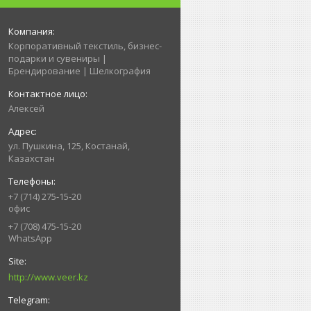
Корпоративный текстиль, бизнес-
подарки и сувениры |
Брендирование | Шелкография
Алексей
ул. Пушкина, 125, Костанай,
Казахстан
+7 (714) 275-15-20
офис
+7 (708) 475-15-20
WhatsApp
http://www.veer.kz