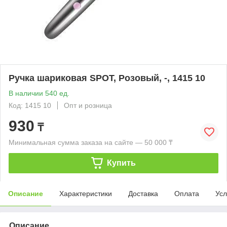
Ручка шариковая SPOT, Розовый, -, 1415 10
В наличии 540 ед.
Код: 1415 10
Опт и розница
930
₸
Минимальная сумма заказа на сайте — 50 000 ₸
Купить
Описание
Характеристики
Доставка
Оплата
Усл
Описание