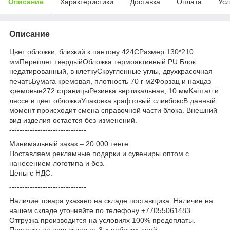
Описание
Характеристики
Доставка
Оплата
Усл
Описание
Цвет обложки, близкий к пантону 424СРазмер 130*210
ммПереплет твердыйОбложка термоактивный PU Блок
недатированный, в клеткуСкругленные углы, двухкрасочная
печатьБумага кремовая, плотность 70 г м2Форзац и нахцаз
кремовые272 страницыРезинка вертикальная, 10 ммКаптал и
ляссе в цвет обложкиУпаковка крафтовый сливбоксВ данный
момент происходит смена справочной части блока. Внешний
вид изделия остается без изменений.
------------------------------
Минимальный заказ – 20 000 тенге.
Поставляем рекламные подарки и сувениры оптом с
нанесением логотипа и без.
Цены с НДС.
------------------------------
Наличие товара указано на складе поставщика. Наличие на
нашем складе уточняйте по телефону +77055061483.
Отгрузка производится на условиях 100% предоплаты.
Поставка на наш склад от 3-x рабочих дней