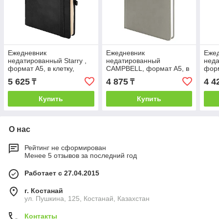
Ежедневник
Ежедневник
Еже
недатированный Starry ,
недатированный
неда
формат А5, в клетку,
CAMPBELL, формат А5, в
форм
Черный, -, 24618 35
линейку, Серый, -, 24605
Серы
5 625
4 875
4 4
₸
₸
29
Купить
Купить
О нас
Рейтинг не сформирован
Менее 5 отзывов за последний год
Работает с 27.04.2015
г. Костанай
ул. Пушкина, 125, Костанай, Казахстан
Контакты