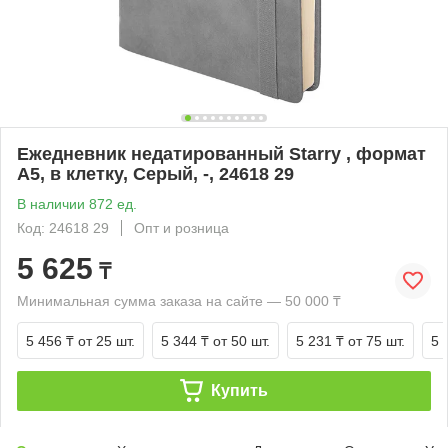
Ежедневник недатированный Starry , формат
А5, в клетку, Серый, -, 24618 29
В наличии 872 ед.
Код: 24618 29
Опт и розница
5 625
₸
Минимальная сумма заказа на сайте — 50 000 ₸
5 456 ₸
от 25 шт.
5 344 ₸
от 50 шт.
5 231 ₸
от 75 шт.
5 
Купить