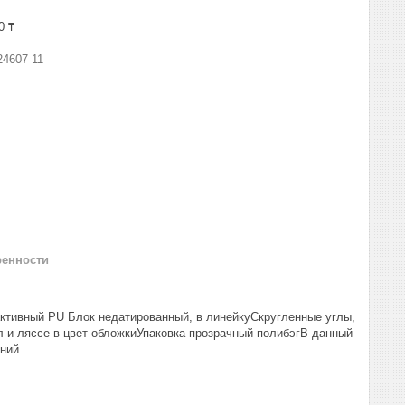
0 ₸
24607 11
ренности
активный PU Блок недатированный, в линейкуСкругленные углы,
л и ляссе в цвет обложкиУпаковка прозрачный полибэгВ данный
ний.