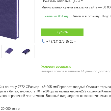
Показать оптовые цены
Минимальная сумма заказа на сайте — 50 00
В наличии 961 ед.
Оптом и в розницу
Код:
Купить
+7 (714) 275-15-20
возврат товара в течение 14 дней
по догово
ий к пантону 7672 CРазмер 145*205 ммПереплет твердый Обложка термо
умага белая, плотность 70 г м2Форзац нахцаз черные272 страницыКапта
мена справочной части блока. Внешний вид изделия остается без измене
20 000 тенге.