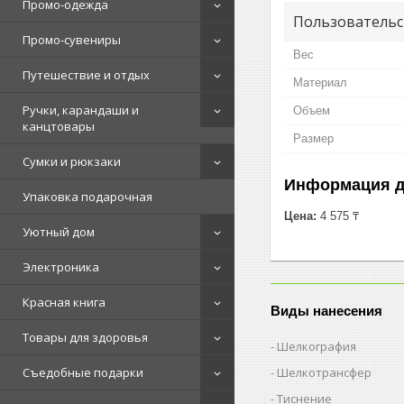
Промо-одежда
Пользовательс
Промо-сувениры
Вес
Путешествие и отдых
Материал
Ручки, карандаши и
Объем
канцтовары
Размер
Сумки и рюкзаки
Информация д
Упаковка подарочная
Цена:
4 575 ₸
Уютный дом
Электроника
Красная книга
Виды нанесения
Товары для здоровья
Шелкография
Шелкотрансфер
Съедобные подарки
Тиснение