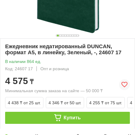
Ежедневник недатированный DUNCAN,
формат А5, в линейку, Зеленый, -, 24607 17
В наличии 864 ед.
Код: 24607 17
Опт и розница
4 575
₸
Минимальная сумма заказа на сайте — 50 000 ₸
4 438 ₸
от 25 шт.
4 346 ₸
от 50 шт.
4 255 ₸
от 75 шт.
4 
Купить