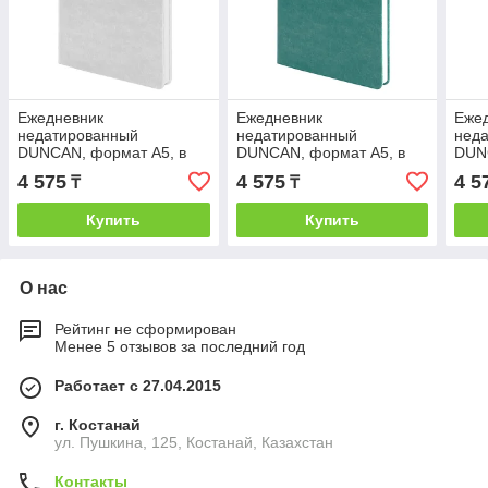
Ежедневник
Ежедневник
Еже
недатированный
недатированный
нед
DUNCAN, формат А5, в
DUNCAN, формат А5, в
DUN
линейку, Белый, -, 24607
линейку, Голубой, -, 24607
лине
4 575
4 575
4 5
₸
₸
01
07
2460
Купить
Купить
О нас
Рейтинг не сформирован
Менее 5 отзывов за последний год
Работает с 27.04.2015
г. Костанай
ул. Пушкина, 125, Костанай, Казахстан
Контакты