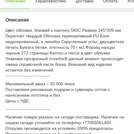
Описание
Характеристики
Доставка
Оплата
Усл
Описание
Цвет обложки, близкий к пантону 560С Размер 145*205 мм
Переплет твердый Обложка термоактивный PU Блок
недатированный, в линейку Скругленные углы, двухцветная
печать Бумага белая, плотность 70 г м2 Форзац нахцаз
черные 272 страницы Каптал и ляссе в цвет обложки
Упаковка прозрачный полибэгВ данный момент происходит
смена справочной части блока. Внешний вид изделия
остается без изменений.
------------------------------
Минимальный заказ – 20 000 тенге.
Поставляем рекламные подарки и сувениры оптом с
нанесением логотипа и без.
Цены с НДС.
------------------------------
Наличие товара указано на складе поставщика. Наличие на
нашем складе уточняйте по телефону +77055061483.
Отгрузка производится на условиях 100% предоплаты.
Поставка на наш склад от 3-x рабочих дней