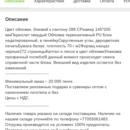
Описание
Характеристики
Доставка
Оплата
Усл
Описание
Цвет обложки, близкий к пантону 288 CРазмер 145*205
ммПереплет твердый Обложка термоактивный PU Блок
недатированный, в линейкуСкругленные углы, двухцветная
печатьБумага белая, плотность 70 г м2Форзац нахцаз
черные272 страницыКаптал и ляссе в цвет обложкиУпаковка
прозрачный полибэгВ данный момент происходит смена
справочной части блока. Внешний вид изделия остается без
изменений.
------------------------------
Минимальный заказ – 20 000 тенге.
Поставляем рекламные подарки и сувениры оптом с
нанесением логотипа и без.
Цены с НДС.
------------------------------
Наличие товара указано на складе поставщика. Наличие на
нашем складе уточняйте по телефону +77055061483.
Отгрузка производится на условиях 100% предоплаты.
Поставка на наш склад от 3-x рабочих дней