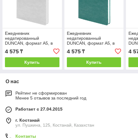
Ежедневник
Ежедневник
Еже
недатированный
недатированный
нед
DUNCAN, формат А5, в
DUNCAN, формат А5, в
DUN
линейку, Белый, -, 24607
линейку, Голубой, -, 24607
лине
4 575
4 575
4 5
₸
₸
01
07
2460
Купить
Купить
О нас
Рейтинг не сформирован
Менее 5 отзывов за последний год
Работает с 27.04.2015
г. Костанай
ул. Пушкина, 125, Костанай, Казахстан
Контакты