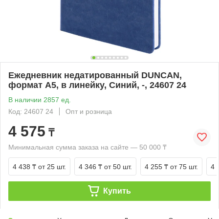
Ежедневник недатированный DUNCAN,
формат А5, в линейку, Синий, -, 24607 24
В наличии 2857 ед.
Код: 24607 24
Опт и розница
4 575
₸
Минимальная сумма заказа на сайте — 50 000 ₸
4 438 ₸
от 25 шт.
4 346 ₸
от 50 шт.
4 255 ₸
от 75 шт.
4 
Купить