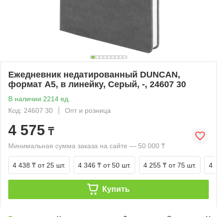
Ежедневник недатированный DUNCAN,
формат А5, в линейку, Серый, -, 24607 30
В наличии 2214 ед.
Код: 24607 30
Опт и розница
4 575
₸
Минимальная сумма заказа на сайте — 50 000 ₸
4 438 ₸
от 25 шт.
4 346 ₸
от 50 шт.
4 255 ₸
от 75 шт.
4 
Купить