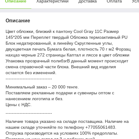
Описание
Характеристики
Доставка
Оплата
Усл
Описание
Цвет обложки, близкий к пантону Cool Gray 11C Размер
145*205 мм Переплет твердый Обложка термоактивный PU
Блок недатированный, в линейку Скругленные углы,
двухцветная печать Бумага белая, плотность 70 г м2 Форзац
нахцаз черные 272 страницы Каптал и ляссе в цвет обложки
Упаковка прозрачный полибэгВ данный момент происходит
смена справочной части блока. Внешний вид изделия
остается без изменений.
------------------------------
Минимальный заказ – 20 000 тенге.
Поставляем рекламные подарки и сувениры оптом с
нанесением логотипа и без.
Цены с НДС.
------------------------------
Наличие товара указано на складе поставщика. Наличие на
нашем складе уточняйте по телефону +77055061483.
Отгрузка производится на условиях 100% предоплаты.
Поставка на наш склад от 3-x рабочих дней