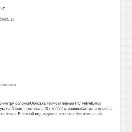
0 ₸
24605 17
ренности
ериметру обложкиОбложка термоактивный PU VelvetБлок
мага белая, плотность 70 г м2272 страницыКаптал и ляссе в
ти блока. Внешний вид изделия остается без изменений.