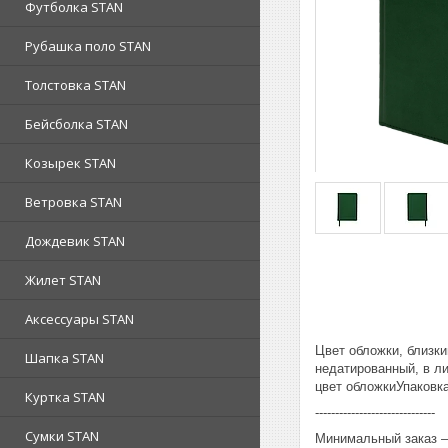
Футболка STAN
Рубашка поло STAN
Толстовка STAN
Бейсболка STAN
Козырек STAN
Ветровка STAN
Дождевик STAN
Жилет STAN
Аксессуары STAN
Цвет обложки, близк
Шапка STAN
недатированный, в л
цвет обложкиУпаковк
Куртка STAN
------------------------------
Сумки STAN
Минимальный заказ – 