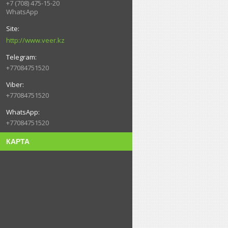
+7 (708) 475-15-20
WhatsApp
http://www.veer.kz
+77084751520
+77084751520
+77084751520
КАРТА