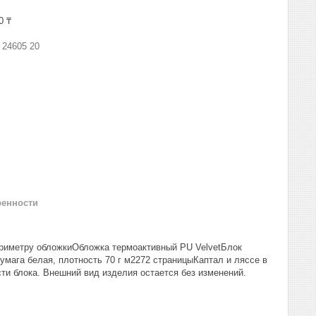
0 ₸
:
24605 20
ренности
ериметру обложкиОбложка термоактивный PU VelvetБлок
мага белая, плотность 70 г м2272 страницыКаптал и ляссе в
ти блока. Внешний вид изделия остается без изменений.