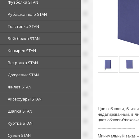
Футболка STAN
Рубашка поло STAN
Толстовка STAN
Бейсболка STAN
Козырек STAN
Ветровка STAN
Дождевик STAN
Жилет STAN
Аксессуары STAN
Цвет обложки, близк
Шапка STAN
недатированный, в л
цвет обложкиУпаковк
Куртка STAN
------------------------------
Сумки STAN
Минимальный заказ – 