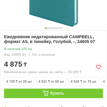
Ежедневник недатированный CAMPBELL,
формат А5, в линейку, Голубой, -, 24605 07
В наличии 106 ед.
Код: 24605 07
Опт и розница
4 875
₸
Минимальная сумма заказа на сайте — 50 000 ₸
4 729 ₸
от 25 шт.
4 631 ₸
от 50 шт.
4 534 ₸
от 75 шт.
4 
Купить