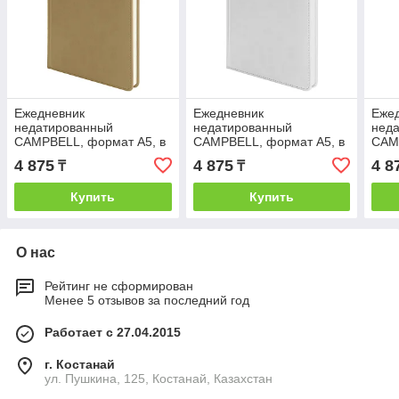
Ежедневник
Ежедневник
Еже
недатированный
недатированный
нед
CAMPBELL, формат А5, в
CAMPBELL, формат А5, в
CAM
линейку, Бежевый, -,
линейку, Белый, -, 24605
лине
4 875
4 875
4 8
₸
₸
24605 28
01
2460
Купить
Купить
О нас
Рейтинг не сформирован
Менее 5 отзывов за последний год
Работает с 27.04.2015
г. Костанай
ул. Пушкина, 125, Костанай, Казахстан