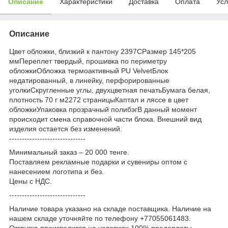
Описание
Характеристики
Доставка
Оплата
Усл
Описание
Цвет обложки, близкий к пантону 2397CРазмер 145*205
ммПереплет твердый, прошивка по периметру
обложкиОбложка термоактивный PU VelvetБлок
недатированный, в линейку, перфорированные
уголкиСкругленные углы, двухцветная печатьБумага белая,
плотность 70 г м2272 страницыКаптал и ляссе в цвет
обложкиУпаковка прозрачный полибэгВ данный момент
происходит смена справочной части блока. Внешний вид
изделия остается без изменений.
------------------------------
Минимальный заказ – 20 000 тенге.
Поставляем рекламные подарки и сувениры оптом с
нанесением логотипа и без.
Цены с НДС.
------------------------------
Наличие товара указано на складе поставщика. Наличие на
нашем складе уточняйте по телефону +77055061483.
Отгрузка производится на условиях 100% предоплаты.