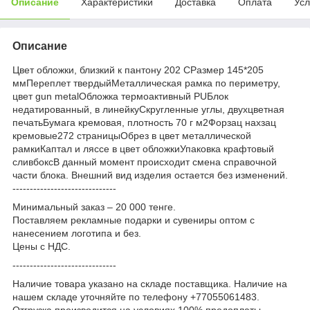
Описание
Характеристики
Доставка
Оплата
Усл
Описание
Цвет обложки, близкий к пантону 202 CРазмер 145*205
ммПереплет твердыйМеталлическая рамка по периметру,
цвет gun metalОбложка термоактивный PUБлок
недатированный, в линейкуСкругленные углы, двухцветная
печатьБумага кремовая, плотность 70 г м2Форзац нахзац
кремовые272 страницыОбрез в цвет металлической
рамкиКаптал и ляссе в цвет обложкиУпаковка крафтовый
сливбоксВ данный момент происходит смена справочной
части блока. Внешний вид изделия остается без изменений.
------------------------------
Минимальный заказ – 20 000 тенге.
Поставляем рекламные подарки и сувениры оптом с
нанесением логотипа и без.
Цены с НДС.
------------------------------
Наличие товара указано на складе поставщика. Наличие на
нашем складе уточняйте по телефону +77055061483.
Отгрузка производится на условиях 100% предоплаты.