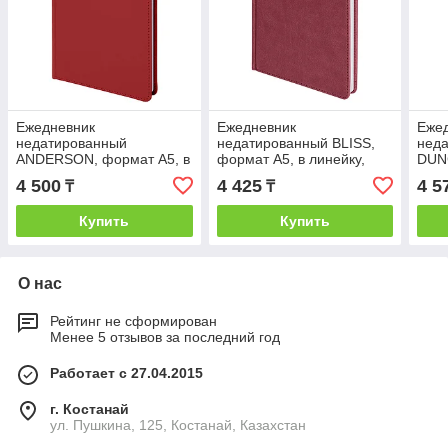
Ежедневник
Ежедневник
Еже
недатированный
недатированный BLISS,
нед
ANDERSON, формат А5, в
формат А5, в линейку,
DUN
линейку, Бордовый, -,
Бордовый, -, 24601 13
лине
4 500
4 425
4 5
₸
₸
24610 13
2460
Купить
Купить
О нас
Рейтинг не сформирован
Менее 5 отзывов за последний год
Работает с 27.04.2015
г. Костанай
ул. Пушкина, 125, Костанай, Казахстан