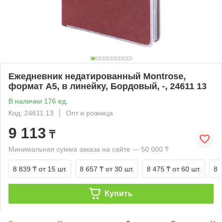
Ежедневник недатированный Montrose,
формат А5, в линейку, Бордовый, -, 24611 13
В наличии 176 ед.
Код: 24611 13
Опт и розница
9 113
₸
Минимальная сумма заказа на сайте — 50 000 ₸
8 839 ₸
от 15 шт.
8 657 ₸
от 30 шт.
8 475 ₸
от 60 шт.
8 
Купить