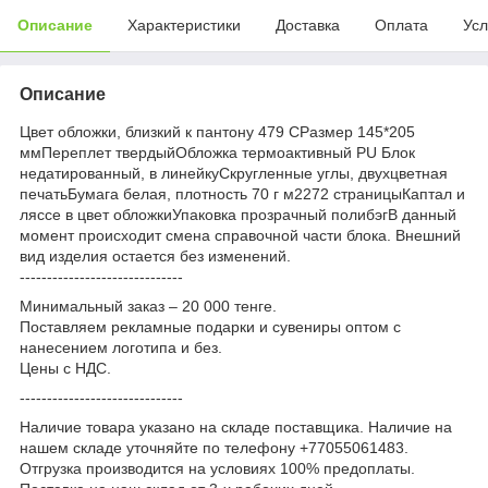
Описание
Характеристики
Доставка
Оплата
Усл
Описание
Цвет обложки, близкий к пантону 479 CРазмер 145*205
ммПереплет твердыйОбложка термоактивный PU Блок
недатированный, в линейкуСкругленные углы, двухцветная
печатьБумага белая, плотность 70 г м2272 страницыКаптал и
ляссе в цвет обложкиУпаковка прозрачный полибэгВ данный
момент происходит смена справочной части блока. Внешний
вид изделия остается без изменений.
------------------------------
Минимальный заказ – 20 000 тенге.
Поставляем рекламные подарки и сувениры оптом с
нанесением логотипа и без.
Цены с НДС.
------------------------------
Наличие товара указано на складе поставщика. Наличие на
нашем складе уточняйте по телефону +77055061483.
Отгрузка производится на условиях 100% предоплаты.