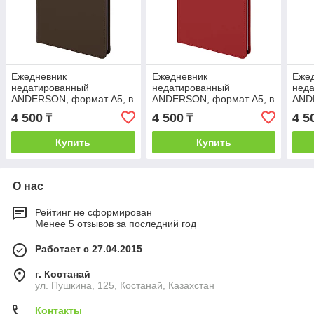
Ежедневник
Ежедневник
Еже
недатированный
недатированный
нед
ANDERSON, формат А5, в
ANDERSON, формат А5, в
AND
линейку, Коричневый, -,
линейку, Бордовый, -,
лине
4 500
4 500
4 5
₸
₸
24610 33
24610 13
07
Купить
Купить
О нас
Рейтинг не сформирован
Менее 5 отзывов за последний год
Работает с 27.04.2015
г. Костанай
ул. Пушкина, 125, Костанай, Казахстан
Контакты