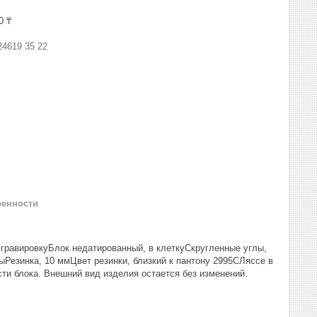
0 ₸
24619 35 22
ренности
гравировкуБлок недатированный, в клеткуСкругленные углы,
Резинка, 10 ммЦвет резинки, близкий к пантону 2995СЛяссе в
ти блока. Внешний вид изделия остается без изменений.