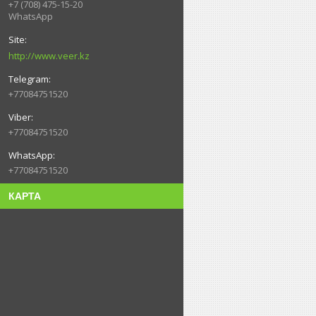
+7 (708) 475-15-20
WhatsApp
http://www.veer.kz
+77084751520
+77084751520
+77084751520
КАРТА