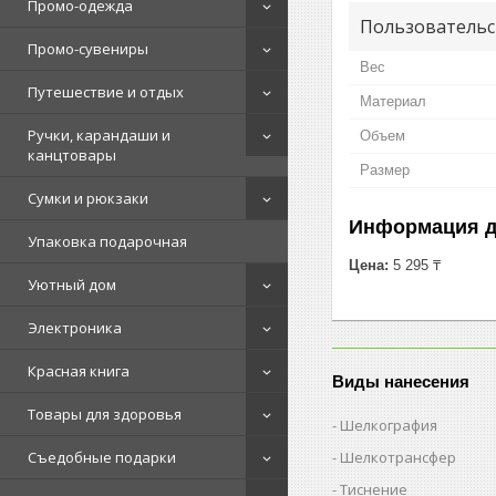
Промо-одежда
Пользовательс
Промо-сувениры
Вес
Путешествие и отдых
Материал
Ручки, карандаши и
Объем
канцтовары
Размер
Сумки и рюкзаки
Информация д
Упаковка подарочная
Цена:
5 295 ₸
Уютный дом
Электроника
Красная книга
Виды нанесения
Товары для здоровья
Шелкография
Шелкотрансфер
Съедобные подарки
Тиснение