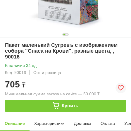
Пакет маленький Сугревъ с изображением
собора "Спаса на Крови", разные цвета, ,
90016
В наличии 34 ед.
Код: 90016
Опт и розница
705
₸
Минимальная сумма заказа на сайте — 50 000 ₸
Купить
Описание
Характеристики
Доставка
Оплата
Усл