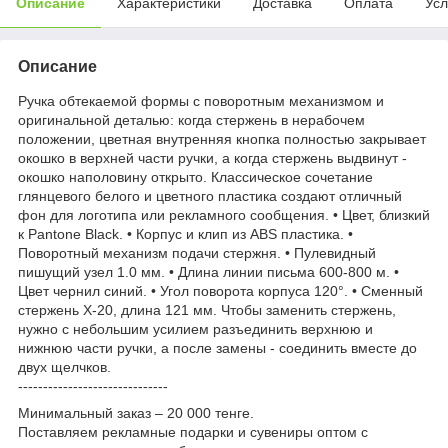
Описание
Характеристики
Доставка
Оплата
Усл
Описание
Ручка обтекаемой формы с поворотным механизмом и
оригинальной деталью: когда стержень в нерабочем
положении, цветная внутренняя кнопка полностью закрывает
окошко в верхней части ручки, а когда стержень выдвинут -
окошко наполовину открыто. Классическое сочетание
глянцевого белого и цветного пластика создают отличный
фон для логотипа или рекламного сообщения. • Цвет, близкий
к Pantone Black. • Корпус и клип из ABS пластика. •
Поворотный механизм подачи стержня. • Пулевидный
пишущий узел 1.0 мм. • Длина линии письма 600-800 м. •
Цвет чернил синий. • Угол поворота корпуса 120°. • Сменный
стержень X-20, длина 121 мм. Чтобы заменить стержень,
нужно с небольшим усилием разъединить верхнюю и
нижнюю части ручки, а после замены - соединить вместе до
двух щелчков.
------------------------------
Минимальный заказ – 20 000 тенге.
Поставляем рекламные подарки и сувениры оптом с