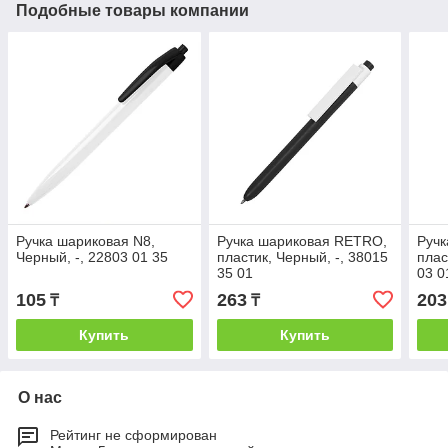
Подобные товары компании
Ручка шариковая N8,
Ручка шариковая RETRO,
Ручк
Черный, -, 22803 01 35
пластик, Черный, -, 38015
плас
35 01
03 0
105
263
203
₸
₸
Купить
Купить
О нас
Рейтинг не сформирован