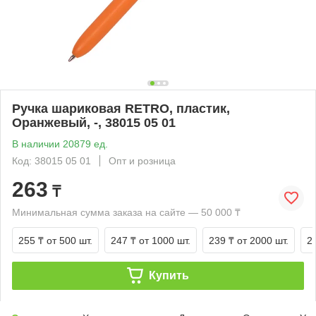
Ручка шариковая RETRO, пластик,
Оранжевый, -, 38015 05 01
В наличии 20879 ед.
Код: 38015 05 01
Опт и розница
263
₸
Минимальная сумма заказа на сайте — 50 000 ₸
255 ₸
от 500 шт.
247 ₸
от 1000 шт.
239 ₸
от 2000 шт.
2
Купить