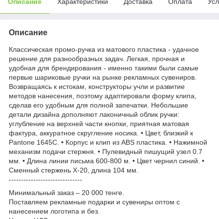
Описание
Характеристики
Доставка
Оплата
Усл
Описание
Классическая промо-ручка из матового пластика - удачное
решение для разнообразных задач. Легкая, прочная и
удобная для брендирования - именно такими были самые
первые шариковые ручки на рынке рекламных сувениров.
Возвращаясь к истокам, конструкторы учли и развитие
методов нанесения, поэтому адаптировали форму клипа,
сделав его удобным для полной запечатки. Небольшие
детали дизайна дополняют лаконичный облик ручки:
углубление на верхней части кнопки, приятная матовая
фактура, аккуратное скругление носика. • Цвет, близкий к
Pantone 1645С. • Корпус и клип из ABS пластика. • Нажимной
механизм подачи стержня. • Пулевидный пишущий узел 0.7
мм. • Длина линии письма 600-800 м. • Цвет чернил синий. •
Сменный стержень X-20, длина 104 мм.
------------------------------
Минимальный заказ – 20 000 тенге.
Поставляем рекламные подарки и сувениры оптом с
нанесением логотипа и без.