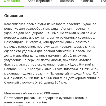
Описание
Характеристики
Доставка
Оплата
Усл
Описание
Классическая промо-ручка из матового пластика - удачное
решение для разнообразных задач. Легкая, прочная и
удобная для брендирования - именно такими были самые
первые шариковые ручки на рынке рекламных сувениров.
Возвращаясь к истокам, конструкторы учли и развитие
методов нанесения, поэтому адаптировали форму клипа,
сделав его удобным для полной запечатки. Небольшие
детали дизайна дополняют лаконичный облик ручки:
углубление на верхней части кнопки, приятная матовая
фактура, аккуратное скругление носика. • Цвет, близкий к
Pantone 360С. • Корпус и клип из ABS пластика. • Нажимной
механизм подачи стержня. • Пулевидный пишущий узел 0.7
мм. • Длина линии письма 600-800 м. • Цвет чернил синий. •
Сменный стержень X-20, длина 104 мм.
------------------------------
Минимальный заказ – 20 000 тенге.
Поставляем рекламные подарки и сувениры оптом с
нанесением логотипа и без.