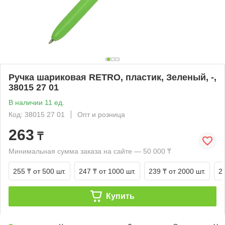
Ручка шариковая RETRO, пластик, Зеленый, -,
38015 27 01
В наличии 11 ед.
Код: 38015 27 01
Опт и розница
263
₸
Минимальная сумма заказа на сайте — 50 000 ₸
255 ₸
от 500 шт.
247 ₸
от 1000 шт.
239 ₸
от 2000 шт.
2
Купить